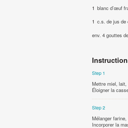
1
blanc d’œuf fra
1
c.s. de jus de 
env. 4 gouttes de
Instructio
Step 1
Mettre miel, lai
Éloigner la casse
Step 2
Mélanger farine,
Incorporer la mas