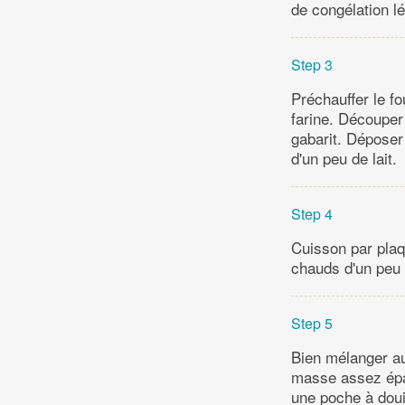
de congélation lé
Step 3
Préchauffer le f
farine. Découper
gabarit. Déposer
d'un peu de lait.
Step 4
Cuisson par plaq
chauds d'un peu de
Step 5
Bien mélanger au 
masse assez épai
une poche à doui