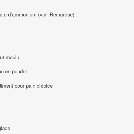
nate d’ammonium (voir Remarque)
rut moulu
ao en poudre
diment pour pain d’épice
glace