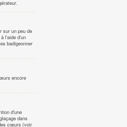
gérateur.
r sur un peu de
 l'aide d'un
les badigeonner
 cœurs encore
ntion d'une
 glaçage dans
des cœurs (voir