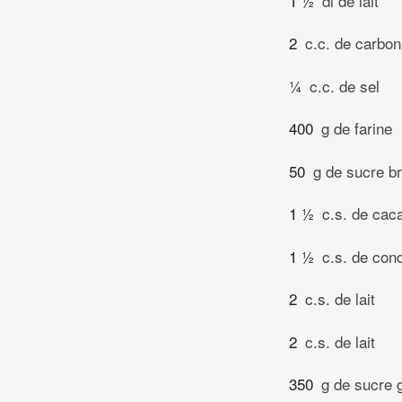
1 ½
dl de lait
2
c.c. de carbo
¼
c.c. de sel
400
g de farine
50
g de sucre b
1 ½
c.s. de cac
1 ½
c.s. de con
2
c.s. de lait
2
c.s. de lait
350
g de sucre 