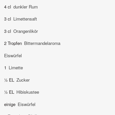
4 cl
dunkler Rum
3 cl
Limettensaft
3 cl
Orangenlikör
2 Tropfen
Bittermandelaroma
Eiswürfel
1
Limette
½ EL
Zucker
½ EL
Hibiskustee
einige
Eiswürfel