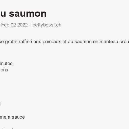
au saumon
Feb 02 2022
bettybossi.ch
e gratin raffiné aux poireaux et au saumon en manteau crous
inutes
sons
u
ème à sauce