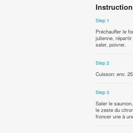
Instructio
Step 1
Préchauffer le fo
julienne, réparti
saler, poivrer.
Step 2
Cuisson: env. 25 
Step 3
Saler le saumon,
le zeste du citro
froncer une à une