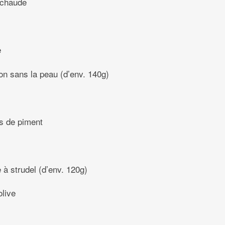
 chaude
e
on sans la peau (d’env. 140g)
s de piment
 à strudel (d’env. 120g)
olive