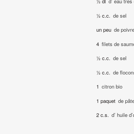
½ dl
d’ eau très
½ c.c.
de sel
un peu
de poivr
4
filets de saum
½ c.c.
de sel
½ c.c.
de flocon
1
citron bio
1 paquet
de pâte
2 c.s.
d’ huile d’