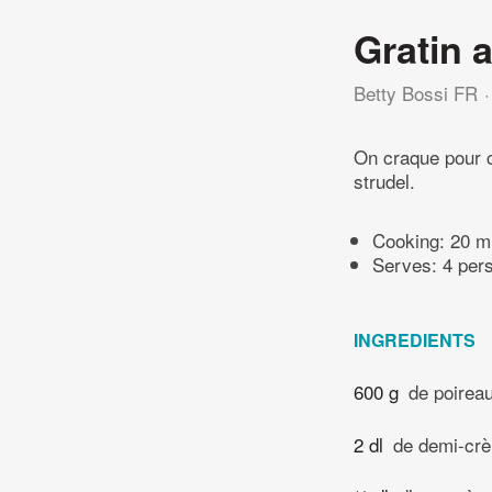
Gratin 
Betty Bossi FR
On craque pour c
strudel.
Cooking:
20 m
Serves: 4 per
INGREDIENTS
600 g
de poirea
2 dl
de demi-cr