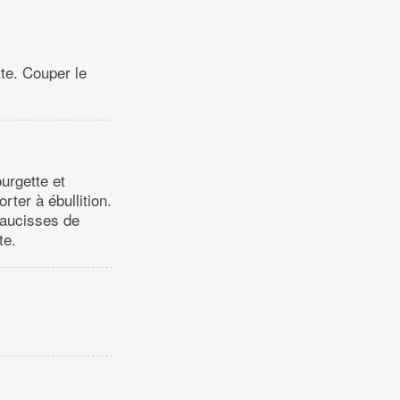
tte. Couper le
ourgette et
orter à ébullition.
 saucisses de
te.