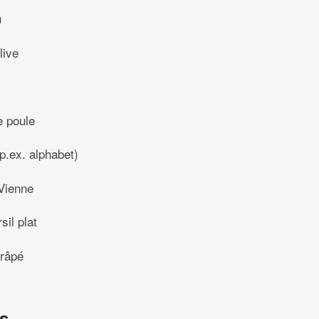
u
live
e poule
p.ex. alphabet)
Vienne
sil plat
 râpé
ns