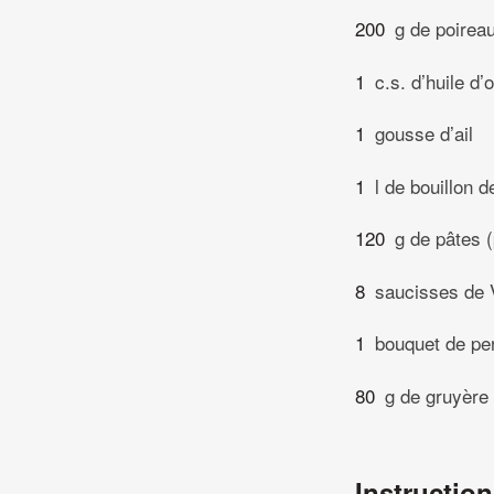
200
g de poirea
1
c.s. d’huile d’o
1
gousse d’ail
1
l de bouillon d
120
g de pâtes (
8
saucisses de 
1
bouquet de per
80
g de gruyère
Instructio