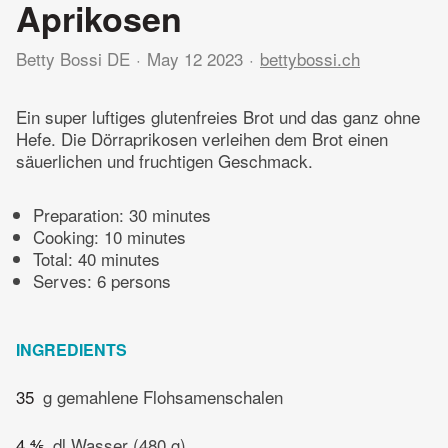
Aprikosen
Betty Bossi DE
May 12 2023
bettybossi.ch
Ein super luftiges glutenfreies Brot und das ganz ohne
Hefe. Die Dörraprikosen verleihen dem Brot einen
säuerlichen und fruchtigen Geschmack.
Preparation:
30 minutes
Cooking:
10 minutes
Total:
40 minutes
Serves: 6 persons
INGREDIENTS
35
g gemahlene Flohsamenschalen
4 ⅘
dl Wasser (480 g)