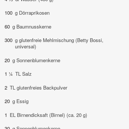
100
g Dörraprikosen
60
g Baumnusskerne
300
g glutenfreie Mehlmischung (Betty Bossi,
universal)
20
g Sonnenblumenkerne
1 ¼
TL Salz
2
TL glutenfreies Backpulver
20
g Essig
1
EL Birnendicksaft (Birnel) (ca. 20 g)
30
g Sonnenblumenkerne