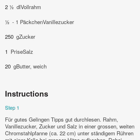
2 ½
dlVollrahm
½
- 1 PäckchenVanillezucker
250
gZucker
1
PriseSalz
20
gButter, weich
Instructions
Step 1
Für gutes Gelingen Tipps gut durchlesen. Rahm,
Vanillezucker, Zucker und Salz in einer grossen, weiten
Chromstahlpfanne (ca. 22 cm) unter ständigem Rühren
mit einer Kelle bei grosser Hitze aufkochen. Dabei