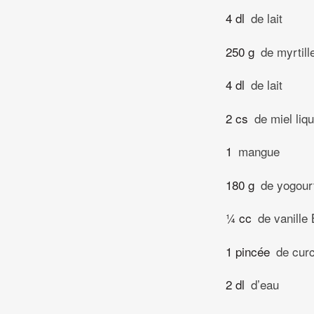
4 dl
de lait
250 g
de myrtill
4 dl
de lait
2 cs
de miel liq
1
mangue
180 g
de yogour
¼ cc
de vanille
1 pincée
de cur
2 dl
d’eau