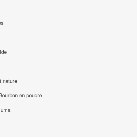
es
uide
t nature
 Bourbon en poudre
cuma