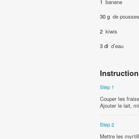
1
banane
30 g
de pousses
2
kiwis
3 dl
d’eau
Instructio
Step 1
Couper les frais
Ajouter le lait, m
Step 2
Mettre les myrtil