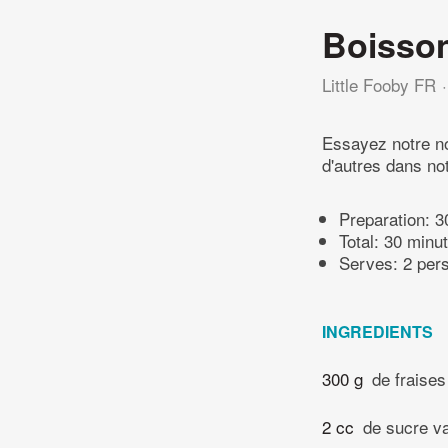
Boisson
Little Fooby FR
Essayez notre no
d'autres dans no
Preparation:
3
Total:
30 minu
Serves: 2 per
INGREDIENTS
300 g
de fraises
2 cc
de sucre va