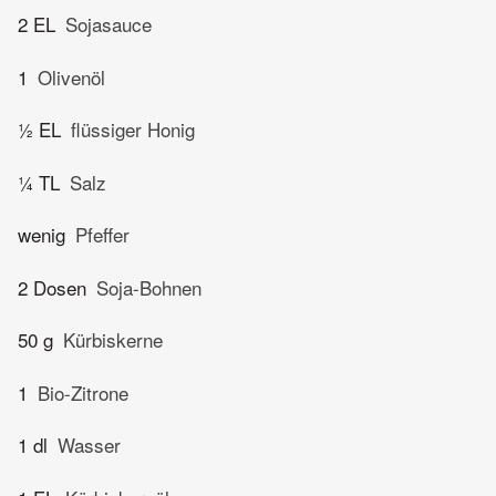
2 EL
Sojasauce
1
Olivenöl
½ EL
flüssiger Honig
¼ TL
Salz
wenig
Pfeffer
2 Dosen
Soja-Bohnen
50 g
Kürbiskerne
1
Bio-Zitrone
1 dl
Wasser